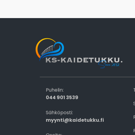
Puhelin:
044 901 3539
Sähköposti:
myynti@kaidetukku.fi