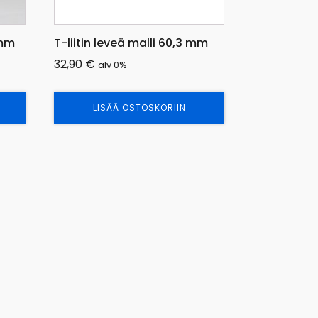
 mm
T-liitin leveä malli 60,3 mm
32,90
€
alv 0%
LISÄÄ OSTOSKORIIN