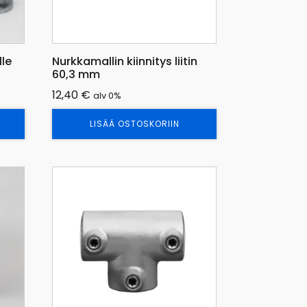
lle
Nurkkamallin kiinnitys liitin
60,3 mm
12,40
€
alv 0%
LISÄÄ OSTOSKORIIN