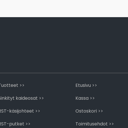
Tuotteet >>
Etusivu >>
Sinkityt kaideosat >>
Kassa >>
RST-käsijohteet >>
Ostoskori >>
RST-putket >>
Toimitusehdot >>