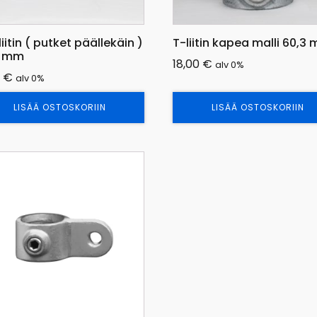
iliitin ( putket päällekäin )
T-liitin kapea malli 60,3
3 mm
18,00
€
alv 0%
0
€
alv 0%
LISÄÄ OSTOSKORIIN
LISÄÄ OSTOSKORIIN