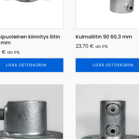
ipuoleinen kiinnitys liitin
Kulmaliitin 90 60,3 mm
3 mm
23,70
€
alv 0%
5
€
alv 0%
LISÄÄ OSTOSKORIIN
LISÄÄ OSTOSKORIIN