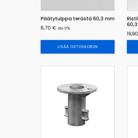
Päätytulppa terästä 60,3 mm
Rist
60,
8,70
€
alv 0%
19,9
LISÄÄ OSTOSKORIIN