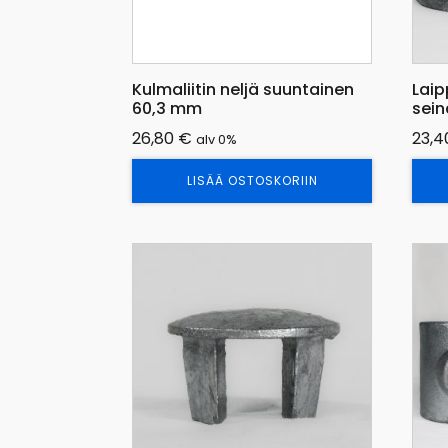
Kulmaliitin neljä suuntainen
Laip
60,3 mm
sein
26,80
€
23,
alv 0%
LISÄÄ OSTOSKORIIN