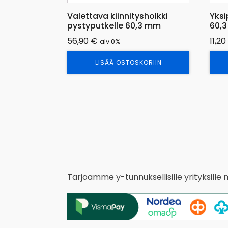
Valettava kiinnitysholkki
Yksi
pystyputkelle 60,3 mm
60,
56,90
€
11,20
alv 0%
LISÄÄ OSTOSKORIIN
Tarjoamme y-tunnuksellisille yrityksille