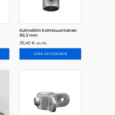
Kulmaliitin kolmisuuntainen
60,3 mm
35,40
€
alv 0%
LISÄÄ OSTOSKORIIN