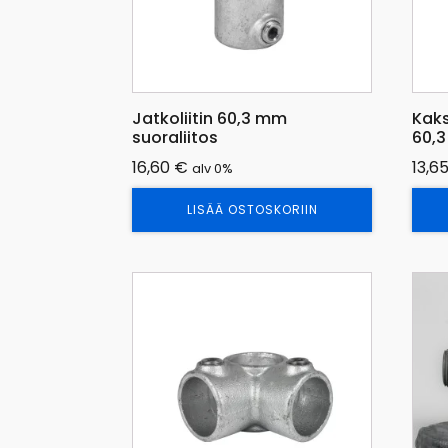
Jatkoliitin 60,3 mm
Kaks
suoraliitos
60,
16,60
€
13,6
alv 0%
LISÄÄ OSTOSKORIIN