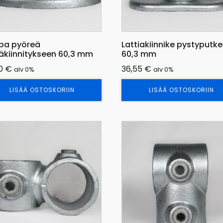
pa pyöreä
Lattiakiinnike pystyputke
äkiinnitykseen 60,3 mm
60,3 mm
40
€
36,55
€
alv 0%
alv 0%
LISÄÄ OSTOSKORIIN
LISÄÄ OSTOSKORIIN