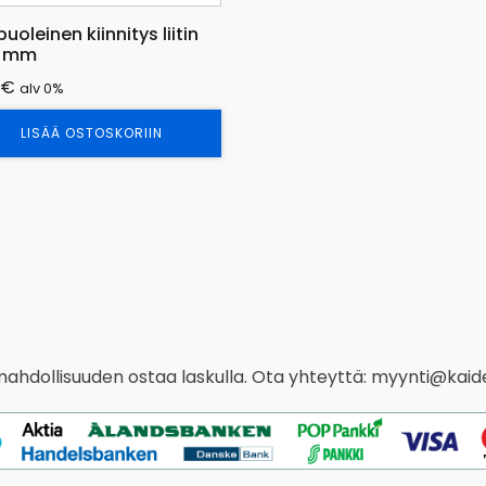
puoleinen kiinnitys liitin
3 mm
€
alv 0%
LISÄÄ OSTOSKORIIN
 mahdollisuuden ostaa laskulla. Ota yhteyttä: myynti@kaide