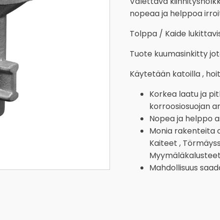
Valettava kiinnitysholkki
nopeaa ja helppoa irroi
Tolppa / Kaide lukittavis
Tuote kuumasinkitty jot
Käytetään katoilla , hoi
Korkea laatu ja p
korroosiosuojan a
Nopea ja helppo 
Monia rakenteita on
Kaiteet , Törmäyssu
Myymäläkalustee
Mahdollisuus saada 