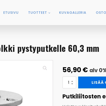
ETUSIVU
TUOTTEET
KUVAGALLERIA
OSTO
olkki pystyputkelle 60,3 mm
56,90
€
alv 0
Valettava
LISÄÄ
kiinnitysholkki
pystyputkelle
60,3
Putkiliitosten 
mm
määrä