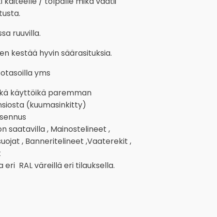
 kaiteelle / tolpalle mikä vaatii
tusta.
sa ruuvilla.
en kestää hyvin säärasituksia.
totasoilla yms
itkä käyttöikä paremman
nsiosta (kuumasinkitty)
asennus
 saatavilla , Mainostelineet ,
ojat , Banneritelineet ,Vaaterekit ,
t
eri RAL väreillä eri tilauksella.