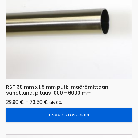
tehdä
valinnat
tuotteen
sivulla.
RST 38 mm x 1,5 mm putki määrämittaan
sahattuna, pituus 1000 - 6000 mm
Hintaluokka:
29,90
€
–
73,50
€
alv 0%
29,90 €
LISÄÄ OSTOSKORIIN
-
73,50 €
Tällä