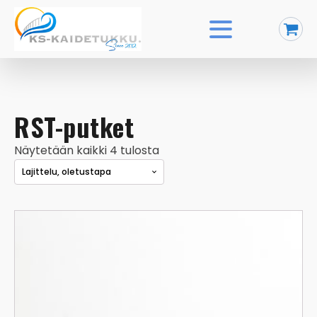
RST-putket
Näytetään kaikki 4 tulosta
Tällä
tuotteella
on
useampi
muunnelma.
Voit