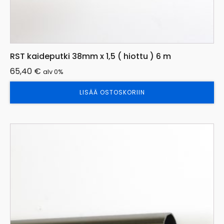
RST kaideputki 38mm x 1,5 ( hiottu ) 6 m
65,40
€
alv 0%
LISÄÄ OSTOSKORIIN