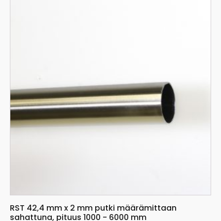
tuotteella
on
useampi
muunnelma.
Voit
tehdä
valinnat
tuotteen
sivulla.
RST 42,4 mm x 2 mm putki määrämittaan
sahattuna, pituus 1000 - 6000 mm