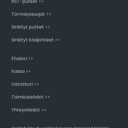
RST-putket >>
Törmäyssuojat >>
Sinkityt putket >>
Sinkityt käsijohteet >>
Etusivu >>
Kassa >>
Ostoskori >>
Toimitusehdot >>
Yhteystiedot >>