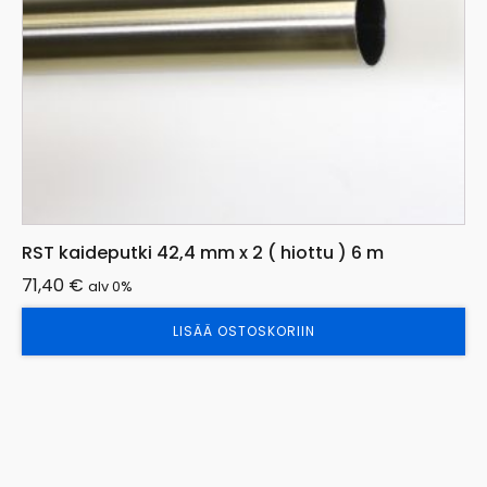
RST kaideputki 42,4 mm x 2 ( hiottu ) 6 m
71,40
€
alv 0%
LISÄÄ OSTOSKORIIN