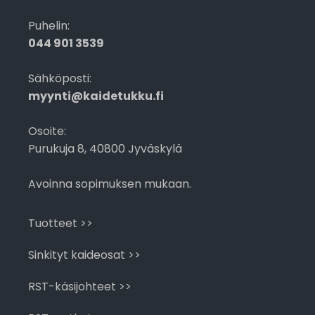
Puhelin:
044 901 3539
Sähköposti:
myynti@kaidetukku.fi
Osoite:
Purukuja 8, 40800 Jyväskylä
Avoinna sopimuksen mukaan.
Tuotteet >>
Sinkityt kaideosat >>
RST-käsijohteet >>