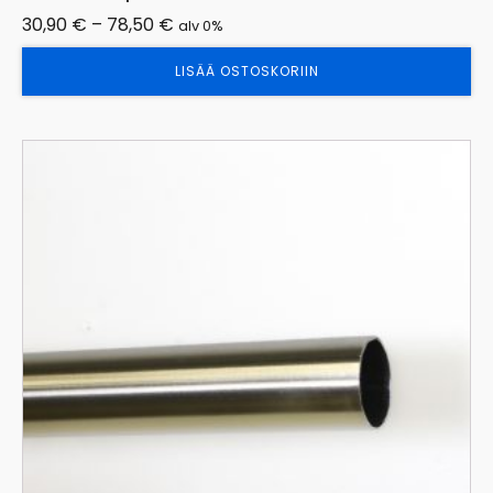
Hintaluokka:
30,90
€
–
78,50
€
alv 0%
30,90 €
LISÄÄ OSTOSKORIIN
-
78,50 €