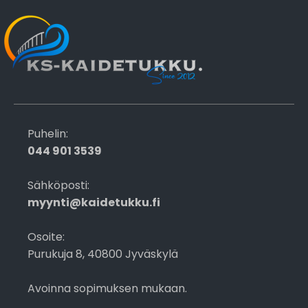
Puhelin:
044 901 3539
Sähköposti:
myynti@kaidetukku.fi
Osoite:
Purukuja 8, 40800 Jyväskylä
Avoinna sopimuksen mukaan.