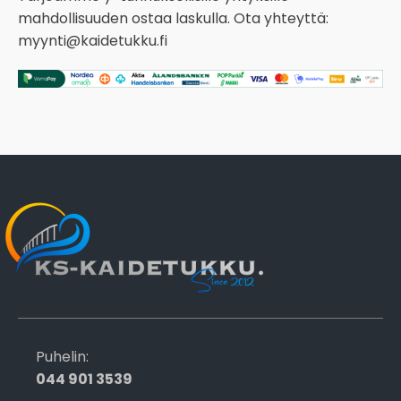
mahdollisuuden ostaa laskulla. Ota yhteyttä:
myynti@kaidetukku.fi
Puhelin:
044 901 3539