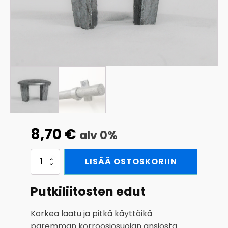
8,70
€
alv 0%
Päätytulppa
LISÄÄ OSTOSKORIIN
terästä
60,3
mm
Putkiliitosten edut
määrä
Korkea laatu ja pitkä käyttöikä
paremman korroosiosuojan ansiosta