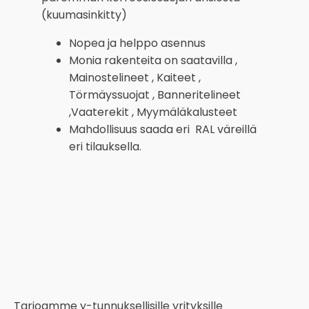
(kuumasinkitty)
Nopea ja helppo asennus
Monia rakenteita on saatavilla ,
Mainostelineet , Kaiteet ,
Törmäyssuojat , Banneritelineet
,Vaaterekit , Myymäläkalusteet
Mahdollisuus saada eri RAL väreillä
eri tilauksella.
Tarjoamme y-tunnuksellisille yrityksille