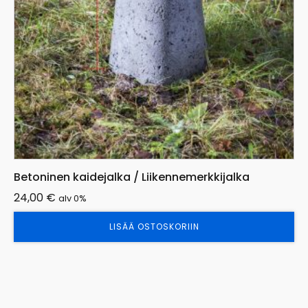
Betoninen kaidejalka / Liikennemerkkijalka
24,00
€
alv 0%
LISÄÄ OSTOSKORIIN