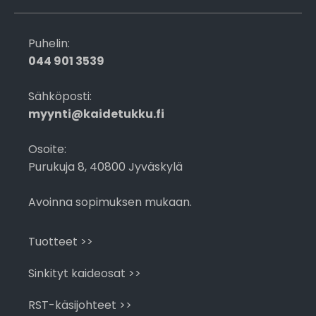
Puhelin:
044 901 3539
Sähköposti:
myynti@kaidetukku.fi
Osoite:
Purukuja 8, 40800 Jyväskylä
Avoinna sopimuksen mukaan.
Tuotteet >>
Sinkityt kaideosat >>
RST-käsijohteet >>