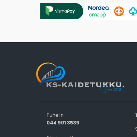
Puhelin:
044 901 3539