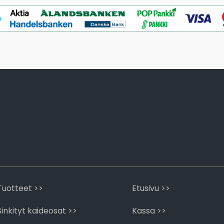
Tuotteet >>
Etusivu >>
Sinkityt kaideosat >>
Kassa >>