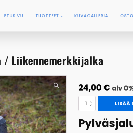
ETUSIVU
TUOTTEET
KUVAGALLERIA
OSTO
a / Liikennemerkkijalka
24,00
€
alv 0
Betoninen
LISÄÄ
kaidejalka
/
Liikennemerkkijalka
Pylväsjal
määrä