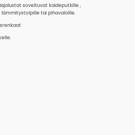
jalustat soveltuvat kaideputkille ,
lämmitystolpille tai pihavaloille.
usrenkaat
elle.