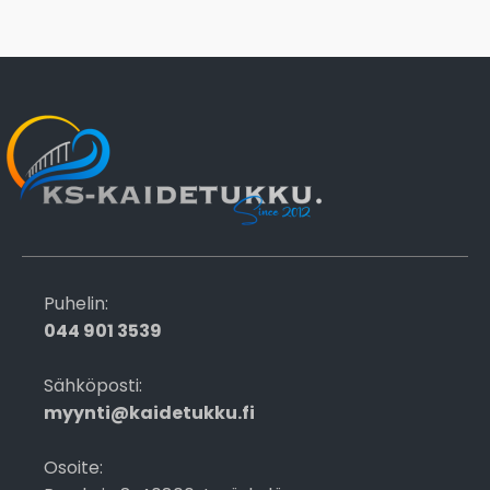
Puhelin:
044 901 3539
Sähköposti:
myynti@kaidetukku.fi
Osoite: