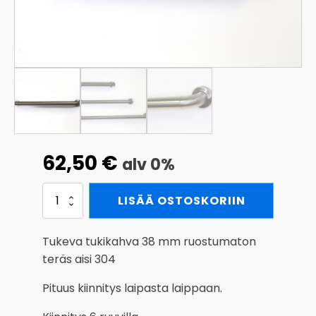
62,50
€
alv 0%
Tukikahva
LISÄÄ OSTOSKORIIN
600mm
38mm
RST
Tukeva tukikahva 38 mm ruostumaton
määrä
teräs aisi 304
Pituus kiinnitys laipasta laippaan.