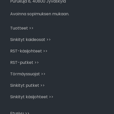
Purukuja 8, 40800 Jyväskylä
Avoinna sopimuksen mukaan.
Tuotteet >>
Sinkityt kaideosat >>
RST-käsijohteet >>
RST-putket >>
Törmäyssuojat >>
Sinkityt putket >>
Sinkityt käsijohteet >>
Etusivu >>