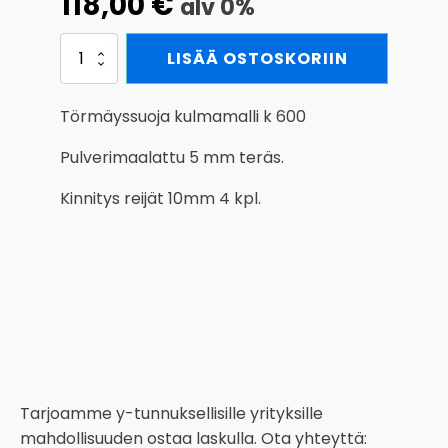
118,00
€
alv 0%
Törmäyssuoja
LISÄÄ OSTOSKORIIN
kulmamalli
k
600
Törmäyssuoja kulmamalli k 600
x
180
Pulverimaalattu 5 mm teräs.
x
180
Kinnitys reijät 10mm 4 kpl.
mm
määrä
Tarjoamme y-tunnuksellisille yrityksille
mahdollisuuden ostaa laskulla. Ota yhteyttä: