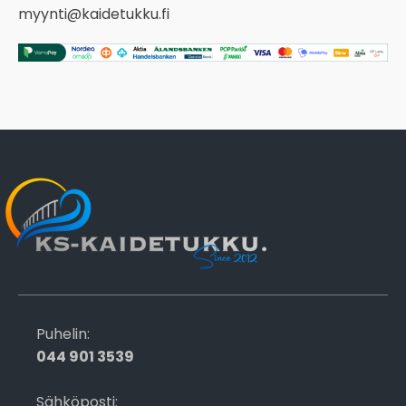
myynti@kaidetukku.fi
Puhelin:
044 901 3539
Sähköposti: