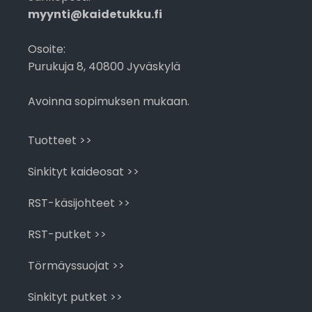
myynti@kaidetukku.fi
Osoite:
Purukuja 8, 40800 Jyväskylä
Avoinna sopimuksen mukaan.
Tuotteet >>
Sinkityt kaideosat >>
RST-käsijohteet >>
RST-putket >>
Törmäyssuojat >>
Sinkityt putket >>