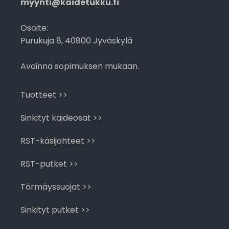
myynti@kaidetukku.fi
Osoite:
Purukuja 8, 40800 Jyväskylä
Avoinna sopimuksen mukaan.
Tuotteet >>
Sinkityt kaideosat >>
RST-käsijohteet >>
RST-putket >>
Törmäyssuojat >>
Sinkityt putket >>