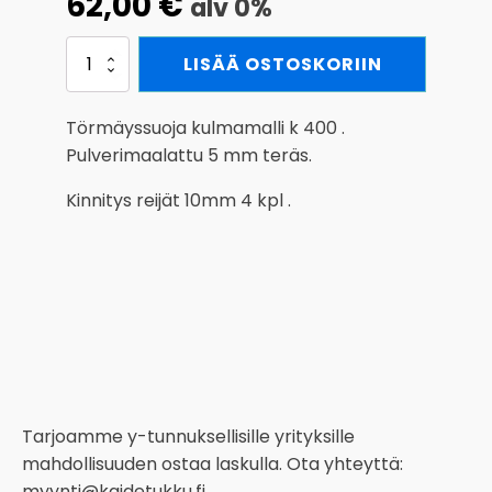
62,00
€
alv 0%
Törmäyssuoja
LISÄÄ OSTOSKORIIN
kulmamalli
k
400
Törmäyssuoja kulmamalli k 400 .
x
Pulverimaalattu 5 mm teräs.
180
x
Kinnitys reijät 10mm 4 kpl .
180
mm
määrä
Tarjoamme y-tunnuksellisille yrityksille
mahdollisuuden ostaa laskulla. Ota yhteyttä:
myynti@kaidetukku.fi