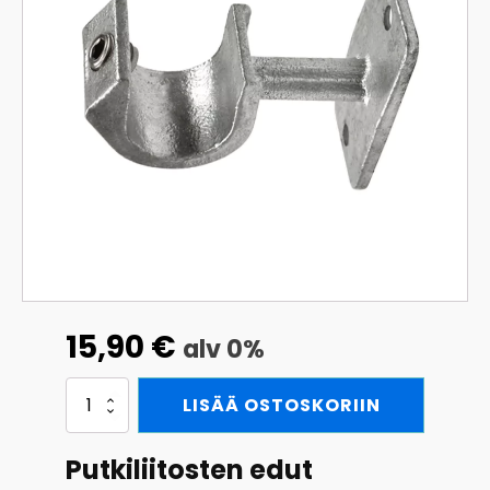
15,90
€
alv 0%
Seinäkiinnike
LISÄÄ OSTOSKORIIN
irroitettavalle
putkelle
42,4
Putkiliitosten edut
mm