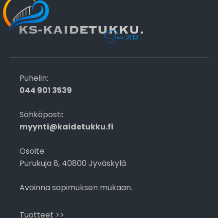
Puhelin:
044 901 3539
Sähköposti:
myynti@kaidetukku.fi
Osoite:
Purukuja 8, 40800 Jyväskylä
Avoinna sopimuksen mukaan.
Tuotteet >>