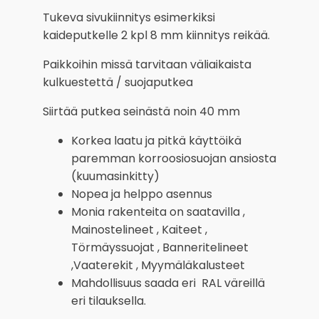
määrä
Tukeva sivukiinnitys esimerkiksi
kaideputkelle 2 kpl 8 mm kiinnitys reikää.
Paikkoihin missä tarvitaan väliaikaista
kulkuestettä / suojaputkea
Siirtää putkea seinästä noin 40 mm
Korkea laatu ja pitkä käyttöikä
paremman korroosiosuojan ansiosta
(kuumasinkitty)
Nopea ja helppo asennus
Monia rakenteita on saatavilla ,
Mainostelineet , Kaiteet ,
Törmäyssuojat , Banneritelineet
,Vaaterekit , Myymäläkalusteet
Mahdollisuus saada eri RAL väreillä
eri tilauksella.