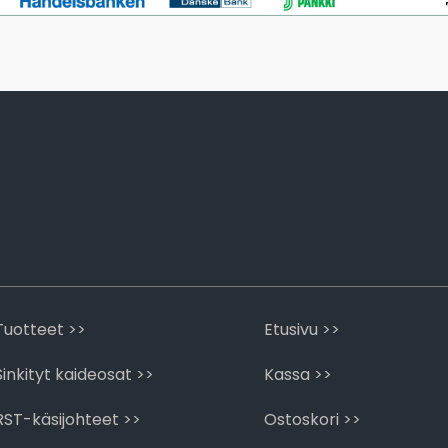
Tuotteet >>
Etusivu >>
Sinkityt kaideosat >>
Kassa >>
RST-käsijohteet >>
Ostoskori >>