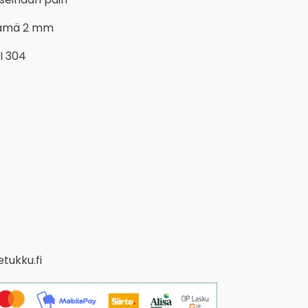
nämä 2 mm
I 304
tukku.fi