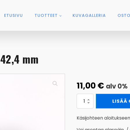
ETUSIVU
TUOTTEET
KUVAGALLERIA
OSTO
 42,4 mm
11,00
€
alv 0%
Päätykäyrä
LISÄÄ
90°
RST
42,4
Käsijohteen aloitukseen
mm
määrä
Voi asentaa alaspäin /