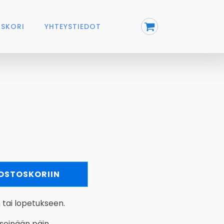
SKORI
YHTEYSTIEDOT
 OSTOSKORIIN
 tai lopetukseen.
 seinään päin