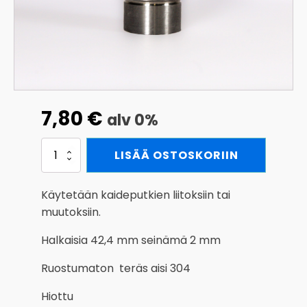
7,80
€
alv 0%
Liitoskappale
LISÄÄ OSTOSKORIIN
RST
42,4
mm
Käytetään kaideputkien liitoksiin tai
määrä
muutoksiin.
Halkaisia 42,4 mm seinämä 2 mm
Ruostumaton teräs aisi 304
Hiottu