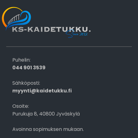
Puhelin:
044 901 3539
Sähköposti:
myynti@kaidetukku.fi
Osoite:
Purukuja 8, 40800 Jyväskylä
Avoinna sopimuksen mukaan.