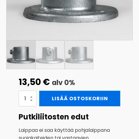
13,50
€
alv 0%
Laippa
LISÄÄ OSTOSKORIIN
seinäkiinnitykseen
42,4
määrä
Putkiliitosten edut
Laippaa ei saa käyttää pohjalaippana
suojakaiteiden tai vastaavien