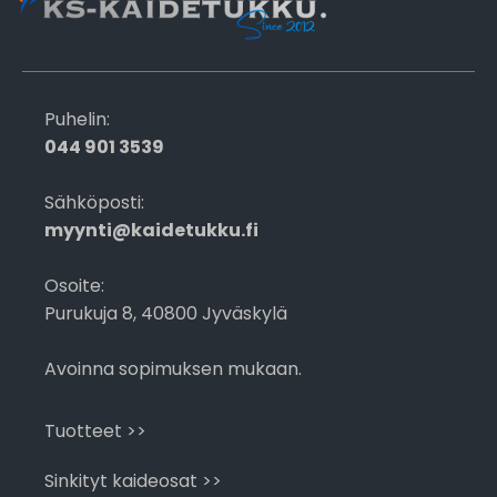
Puhelin:
044 901 3539
Sähköposti:
myynti@kaidetukku.fi
Osoite:
Purukuja 8, 40800 Jyväskylä
Avoinna sopimuksen mukaan.
Tuotteet >>
Sinkityt kaideosat >>