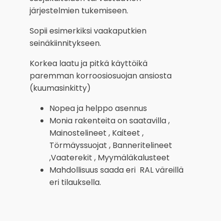
järjestelmien tukemiseen.
Sopii esimerkiksi vaakaputkien
seinäkiinnitykseen.
Korkea laatu ja pitkä käyttöikä
paremman korroosiosuojan ansiosta
(kuumasinkitty)
Nopea ja helppo asennus
Monia rakenteita on saatavilla ,
Mainostelineet , Kaiteet ,
Törmäyssuojat , Banneritelineet
,Vaaterekit , Myymäläkalusteet
Mahdollisuus saada eri RAL väreillä
eri tilauksella.