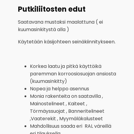
40
x
Putkiliitosten edut
40
mm
Saatavana mustaksi maalattuna ( ei
määrä
kuumasinkitystä alla )
Käytetään käsijohteen seinäkiinnitykseen.
Korkea laatu ja pitkä käyttöikä
paremman korroosiosuojan ansiosta
(kuumasinkitty)
Nopea ja helppo asennus
Monia rakenteita on saatavilla ,
Mainostelineet , Kaiteet ,
Törmäyssuojat , Banneritelineet
,Vaaterekit , Myymäläkalusteet
Mahdollisuus saada eri RAL väreillä
eri tilauksella.