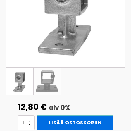
12,80
€
alv 0%
Käsijohteen
LISÄÄ OSTOSKORIIN
seinäkiinnike