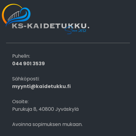
Puhelin:
044 901 3539
Sähköposti:
myynti@kaidetukku.fi
Osoite:
Purukuja 8, 40800 Jyväskylä
Avoinna sopimuksen mukaan.