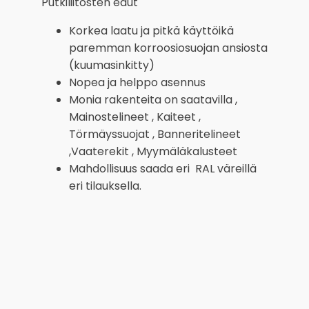
Putkiliitosten edut
Korkea laatu ja pitkä käyttöikä
paremman korroosiosuojan ansiosta
(kuumasinkitty)
Nopea ja helppo asennus
Monia rakenteita on saatavilla ,
Mainostelineet , Kaiteet ,
Törmäyssuojat , Banneritelineet
,Vaaterekit , Myymäläkalusteet
Mahdollisuus saada eri RAL väreillä
eri tilauksella.