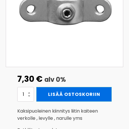
7,30
€
alv 0%
Kaksipuoleinen
LISÄÄ OSTOSKORIIN
kiinnitys
liitin
määrä
Kaksipuoleinen kiinnitys liitin kaiteen
verkolle , levylle , narulle yms