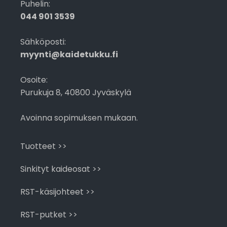
Puhelin:
044 901 3539
Sähköposti:
myynti@kaidetukku.fi
Osoite:
Purukuja 8, 40800 Jyväskylä
Avoinna sopimuksen mukaan.
Tuotteet >>
Sinkityt kaideosat >>
RST-käsijohteet >>
RST-putket >>