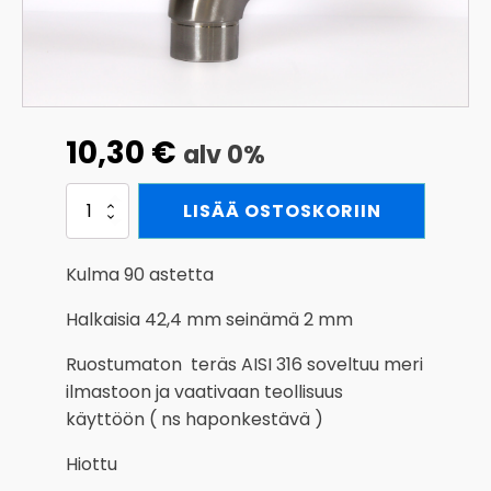
10,30
€
alv 0%
Kaidekäyrä
LISÄÄ OSTOSKORIIN
90°
RST
42,4
Kulma 90 astetta
mm
AISI
Halkaisia 42,4 mm seinämä 2 mm
316
määrä
Ruostumaton teräs AISI 316 soveltuu meri
ilmastoon ja vaativaan teollisuus
käyttöön ( ns haponkestävä )
Hiottu