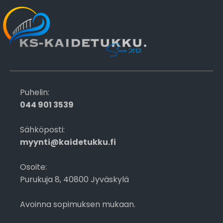
Puhelin:
044 901 3539
Sähköposti:
myynti@kaidetukku.fi
Osoite:
Purukuja 8, 40800 Jyväskylä
Avoinna sopimuksen mukaan.