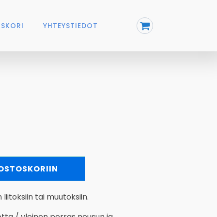
SKORI
YHTEYSTIEDOT
 OSTOSKORIIN
iitoksiin tai muutoksiin.
tta / yleinen porras nousun ja