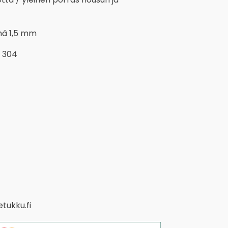
mä 1,5 mm
i 304
tukku.fi