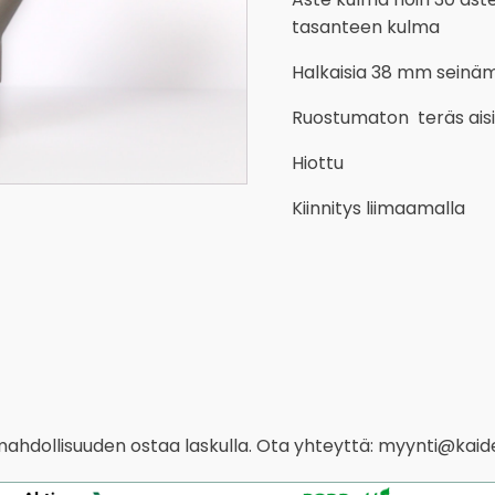
tasanteen kulma
Halkaisia 38 mm seinä
Ruostumaton teräs ais
Hiottu
Kiinnitys liimaamalla
 mahdollisuuden ostaa laskulla. Ota yhteyttä: myynti@kaide