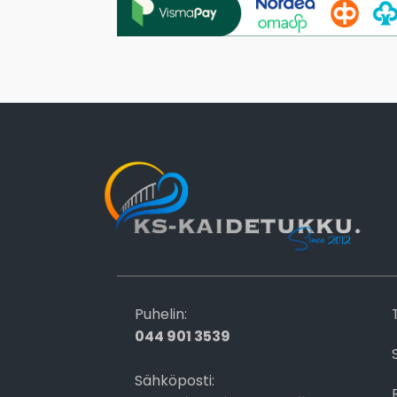
Puhelin:
044 901 3539
Sähköposti: