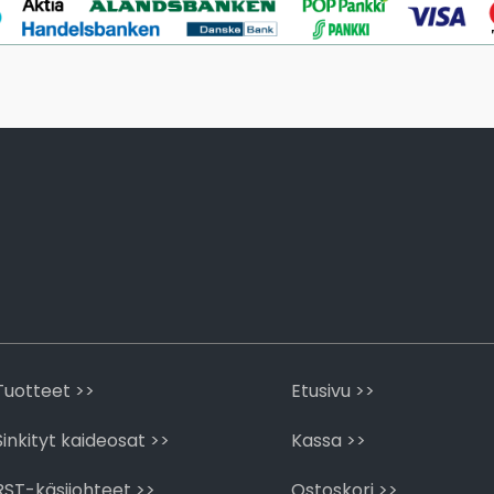
Tuotteet >>
Etusivu >>
Sinkityt kaideosat >>
Kassa >>
RST-käsijohteet >>
Ostoskori >>