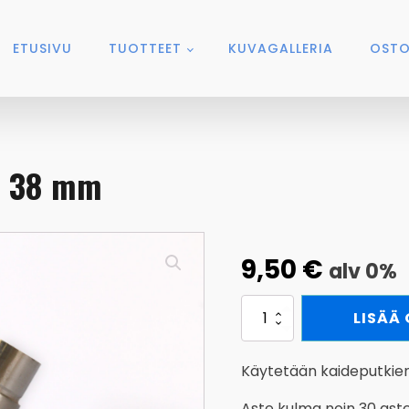
ETUSIVU
TUOTTEET
KUVAGALLERIA
OSTO
T 38 mm
9,50
€
alv 0%
Kaidekulma
LISÄÄ
30°
RST
38
Käytetään kaideputkien l
mm
määrä
Aste kulma noin 30 aste