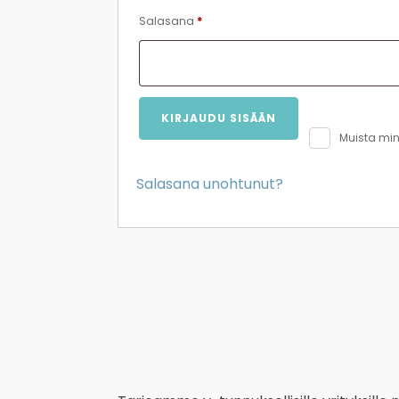
Vaaditaan
Salasana
*
KIRJAUDU SISÄÄN
Muista min
Salasana unohtunut?