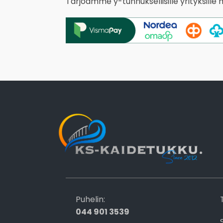
Tarjoamme y-tunnuksellisille yrityksille
Puhelin:
044 901 3539