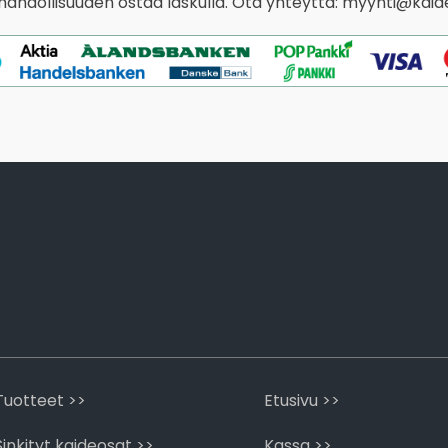
 mahdollisuuden ostaa laskulla. Ota yhteyttä: myynti@kaide
Tuotteet >>
Etusivu >>
Sinkityt kaideosat >>
Kassa >>