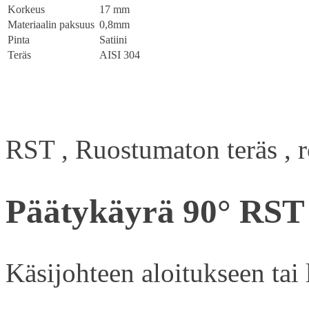
Korkeus
17 mm
Materiaalin paksuus
0,8mm
Pinta
Satiini
Teräs
AISI 304
RST , Ruostumaton teräs , ros
Päätykäyrä 90° RST
Käsijohteen aloitukseen tai