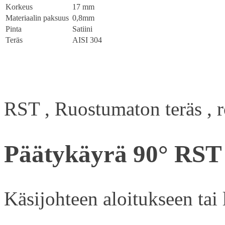
Korkeus
17 mm
Materiaalin paksuus
0,8mm
Pinta
Satiini
Teräs
AISI 304
RST , Ruostumaton teräs , ros
Päätykäyrä 90° RST
Käsijohteen aloitukseen tai